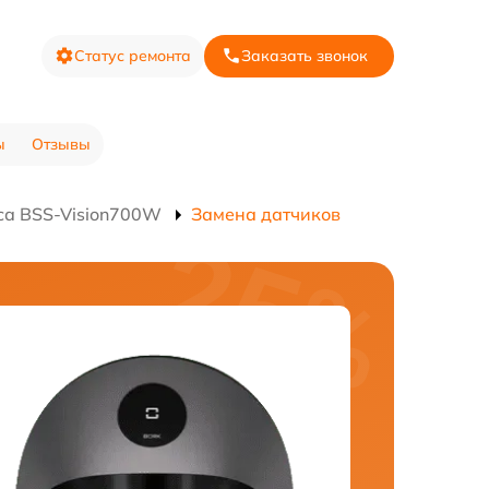
Статус ремонта
Заказать звонок
ы
Отзывы
са BSS-Vision700W
Замена датчиков