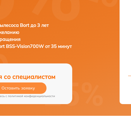
ылесоса Bort до 3 лет
 желанию
бращения
ort BSS-Vision700W от 35 минут
я со специалистом
Оставить заявку
есь c
политикой конфиденциальности